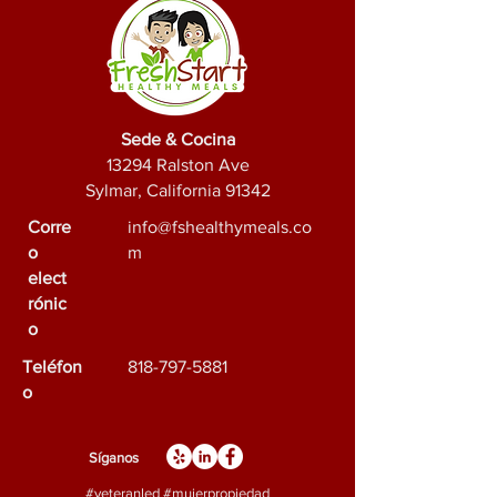
Sede & Cocina
13294 Ralston Ave
Sylmar, California 91342
Corre
info@fshealthymeals.co
o
m
elect
rónic
o
Teléfon
818-797-5881
o
Síganos
#veteranled #mujerpropiedad