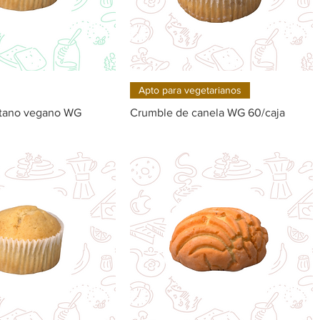
Quick View
Quick View
Apto para vegetarianos
átano vegano WG
Crumble de canela WG 60/caja