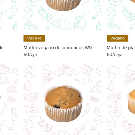
Quick View
Vegano
Vegano
de
Muffin vegano de arándanos WG
Muffin de pl
60/cja
60/caja