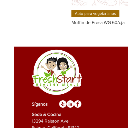
Quick View
Apto para vegetarianos
Muffin de Fresa WG 60/cja
Síganos
Sede & Cocina
13294 Ralston Ave
Sylmar, California 91342