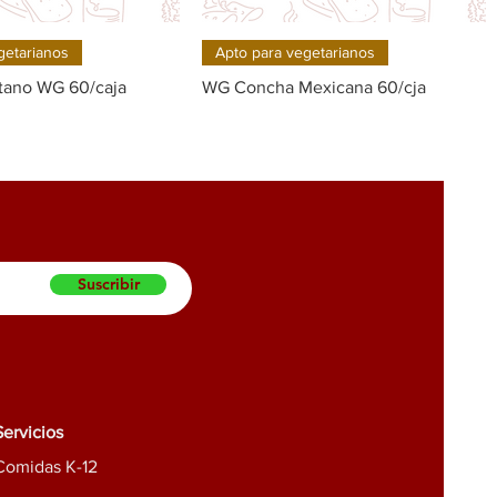
Quick View
Quick View
getarianos
Apto para vegetarianos
átano WG 60/caja
WG Concha Mexicana 60/cja
Suscribir
Servicios
Comidas K-12